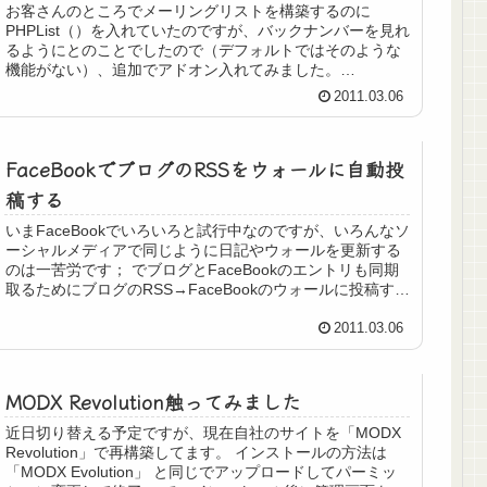
お客さんのところでメーリングリストを構築するのに
PHPList（）を入れていたのですが、バックナンバーを見れ
るようにとのことでしたので（デフォルトではそのような
機能がない）、追加でアドオン入れてみました。
「NewsletterArchi...
2011.03.06
FaceBookでブログのRSSをウォールに自動投
稿する
いまFaceBookでいろいろと試行中なのですが、いろんなソ
ーシャルメディアで同じように日記やウォールを更新する
のは一苦労です； でブログとFaceBookのエントリも同期
取るためにブログのRSS→FaceBookのウォールに投稿する
「...
2011.03.06
MODX Revolution触ってみました
近日切り替える予定ですが、現在自社のサイトを「MODX
Revolution」で再構築してます。 インストールの方法は
「MODX Evolution」 と同じでアップロードしてパーミッ