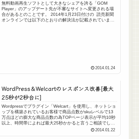
無料動画再生ソフトとして大きなシェアを誇る「GOM
Player」のアップデート先が不審なサイトへ変更される場
合があるとのことです。 2014年1月23日付けの 読売新聞
オンラインでは以下のとおりの解決法が記載されています
■GOM ...
2014.01.24
WordPress＆Welcartのレスポンス改善[最大
25秒が2秒台に]
Wordpressでプラグイン「Welcart」を使用し、ネットショ
ップを構築されているお客様で商品点数がskuレベルで13
万点ほどの膨大な商品点数の為TOPページ表示が平均10秒
以上、時間帯によれば最大25秒かかると言うご相談でし
た。 当...
2014.01.22