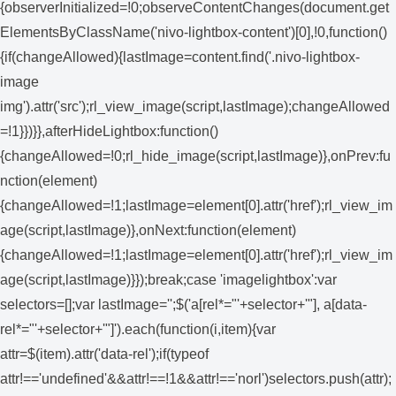
{observerInitialized=!0;observeContentChanges(document.get
ElementsByClassName('nivo-lightbox-content')[0],!0,function()
{if(changeAllowed){lastImage=content.find('.nivo-lightbox-
image
img').attr('src');rl_view_image(script,lastImage);changeAllowed
=!1}})}},afterHideLightbox:function()
{changeAllowed=!0;rl_hide_image(script,lastImage)},onPrev:fu
nction(element)
{changeAllowed=!1;lastImage=element[0].attr('href');rl_view_im
age(script,lastImage)},onNext:function(element)
{changeAllowed=!1;lastImage=element[0].attr('href');rl_view_im
age(script,lastImage)}});break;case 'imagelightbox':var
selectors=[];var lastImage='';$('a[rel*="'+selector+'"], a[data-
rel*="'+selector+'"]').each(function(i,item){var
attr=$(item).attr('data-rel');if(typeof
attr!=='undefined'&&attr!==!1&&attr!=='norl')selectors.push(attr);