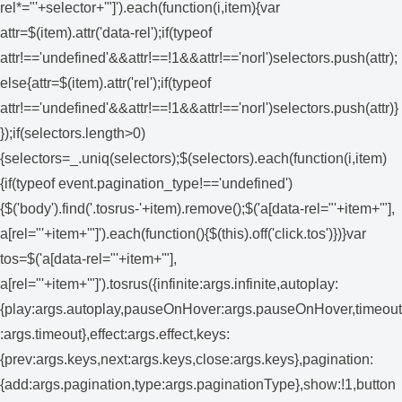
rel*="'+selector+'"]').each(function(i,item){var
attr=$(item).attr('data-rel');if(typeof
attr!=='undefined'&&attr!==!1&&attr!=='norl')selectors.push(attr);
else{attr=$(item).attr('rel');if(typeof
attr!=='undefined'&&attr!==!1&&attr!=='norl')selectors.push(attr)}
});if(selectors.length>0)
{selectors=_.uniq(selectors);$(selectors).each(function(i,item)
{if(typeof event.pagination_type!=='undefined')
{$('body').find('.tosrus-'+item).remove();$('a[data-rel="'+item+'"],
a[rel="'+item+'"]').each(function(){$(this).off('click.tos')})}var
tos=$('a[data-rel="'+item+'"],
a[rel="'+item+'"]').tosrus({infinite:args.infinite,autoplay:
{play:args.autoplay,pauseOnHover:args.pauseOnHover,timeout
:args.timeout},effect:args.effect,keys:
{prev:args.keys,next:args.keys,close:args.keys},pagination:
{add:args.pagination,type:args.paginationType},show:!1,button