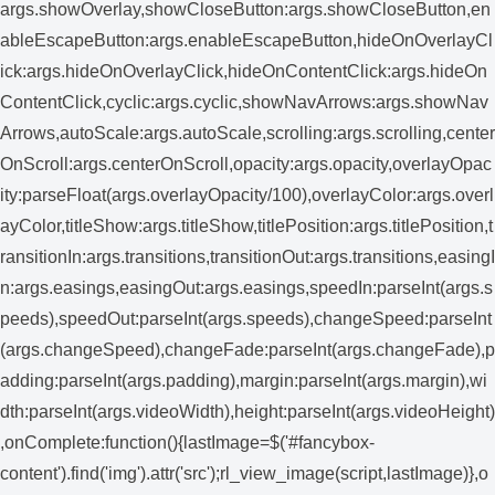
args.showOverlay,showCloseButton:args.showCloseButton,en
ableEscapeButton:args.enableEscapeButton,hideOnOverlayCl
ick:args.hideOnOverlayClick,hideOnContentClick:args.hideOn
ContentClick,cyclic:args.cyclic,showNavArrows:args.showNav
Arrows,autoScale:args.autoScale,scrolling:args.scrolling,center
OnScroll:args.centerOnScroll,opacity:args.opacity,overlayOpac
ity:parseFloat(args.overlayOpacity/100),overlayColor:args.overl
ayColor,titleShow:args.titleShow,titlePosition:args.titlePosition,t
ransitionIn:args.transitions,transitionOut:args.transitions,easingI
n:args.easings,easingOut:args.easings,speedIn:parseInt(args.s
peeds),speedOut:parseInt(args.speeds),changeSpeed:parseInt
(args.changeSpeed),changeFade:parseInt(args.changeFade),p
adding:parseInt(args.padding),margin:parseInt(args.margin),wi
dth:parseInt(args.videoWidth),height:parseInt(args.videoHeight)
,onComplete:function(){lastImage=$('#fancybox-
content').find('img').attr('src');rl_view_image(script,lastImage)},o