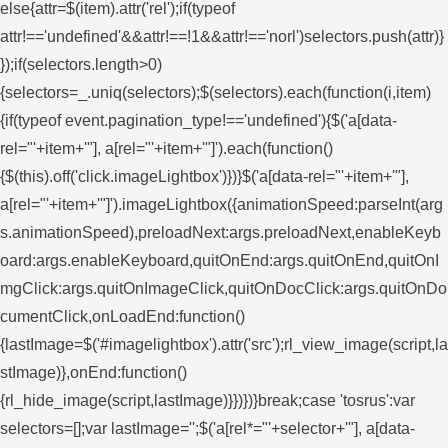
else{attr=$(item).attr('rel');if(typeof
attr!=='undefined'&&attr!==!1&&attr!=='norl')selectors.push(attr)}
});if(selectors.length>0)
{selectors=_.uniq(selectors);$(selectors).each(function(i,item)
{if(typeof event.pagination_type!=='undefined'){$('a[data-
rel="'+item+'"], a[rel="'+item+'"]').each(function()
{$(this).off('click.imageLightbox')})}$('a[data-rel="'+item+'"],
a[rel="'+item+'"]').imageLightbox({animationSpeed:parseInt(arg
s.animationSpeed),preloadNext:args.preloadNext,enableKeyb
oard:args.enableKeyboard,quitOnEnd:args.quitOnEnd,quitOnI
mgClick:args.quitOnImageClick,quitOnDocClick:args.quitOnDo
cumentClick,onLoadEnd:function()
{lastImage=$('#imagelightbox').attr('src');rl_view_image(script,la
stImage)},onEnd:function()
{rl_hide_image(script,lastImage)}})})}break;case 'tosrus':var
selectors=[];var lastImage='';$('a[rel*="'+selector+'"], a[data-