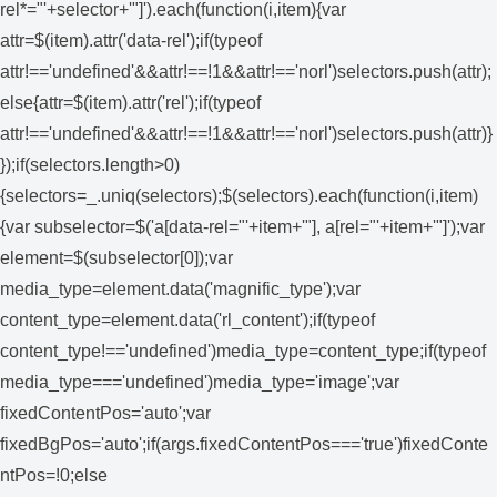
rel*="'+selector+'"]').each(function(i,item){var
attr=$(item).attr('data-rel');if(typeof
attr!=='undefined'&&attr!==!1&&attr!=='norl')selectors.push(attr);
else{attr=$(item).attr('rel');if(typeof
attr!=='undefined'&&attr!==!1&&attr!=='norl')selectors.push(attr)}
});if(selectors.length>0)
{selectors=_.uniq(selectors);$(selectors).each(function(i,item)
{var subselector=$('a[data-rel="'+item+'"], a[rel="'+item+'"]');var
element=$(subselector[0]);var
media_type=element.data('magnific_type');var
content_type=element.data('rl_content');if(typeof
content_type!=='undefined')media_type=content_type;if(typeof
media_type==='undefined')media_type='image';var
fixedContentPos='auto';var
fixedBgPos='auto';if(args.fixedContentPos==='true')fixedConte
ntPos=!0;else