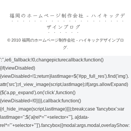
福岡のホームページ制作会社 - ハイキックデ
ザインブログ
© 2010 福岡のホームページ制作会社 - ハイキックデザインブロ
グ.
':'',ie6_fallback:!0,changepicturecallback:function()
{if(viewDisabled)
{viewDisabled=!1;return}lastImage=$('#pp_full_res').find('img').
attr('src');rl_view_image(script,lastImage);if(args.allowExpand)
{$('a.pp_expand').on('click',function()
{viewDisabled=!0})}},callback:function()
{rl_hide_image(script,lastImage)}});break;case 'fancybox':var
lastImage='';$('a[rel*="'+selector+'"], a[data-
rel*="'+selector+'"]').fancybox({modal:args.modal,overlayShow: