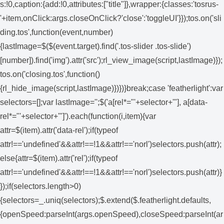
s:!0,caption:{add:!0,attributes:["title"]},wrapper:{classes:'tosrus-
'+item,onClick:args.closeOnClick?'close':'toggleUI'}});tos.on('sli
ding.tos',function(event,number)
{lastImage=$($(event.target).find('.tos-slider .tos-slide')
[number]).find('img').attr('src');rl_view_image(script,lastImage)});
tos.on('closing.tos',function()
{rl_hide_image(script,lastImage)})})}break;case 'featherlight':var
selectors=[];var lastImage='';$('a[rel*="'+selector+'"], a[data-
rel*="'+selector+'"]').each(function(i,item){var
attr=$(item).attr('data-rel');if(typeof
attr!=='undefined'&&attr!==!1&&attr!=='norl')selectors.push(attr);
else{attr=$(item).attr('rel');if(typeof
attr!=='undefined'&&attr!==!1&&attr!=='norl')selectors.push(attr)}
});if(selectors.length>0)
{selectors=_.uniq(selectors);$.extend($.featherlight.defaults,
{openSpeed:parseInt(args.openSpeed),closeSpeed:parseInt(ar