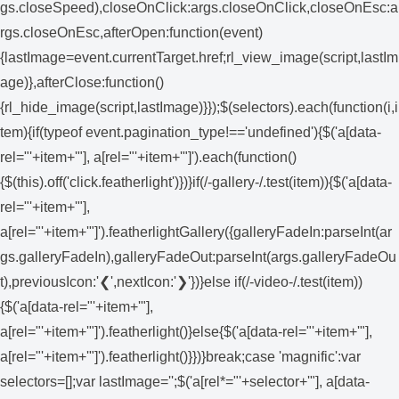
gs.closeSpeed),closeOnClick:args.closeOnClick,closeOnEsc:a
rgs.closeOnEsc,afterOpen:function(event)
{lastImage=event.currentTarget.href;rl_view_image(script,lastIm
age)},afterClose:function()
{rl_hide_image(script,lastImage)}});$(selectors).each(function(i,i
tem){if(typeof event.pagination_type!=='undefined'){$('a[data-
rel="'+item+'"], a[rel="'+item+'"]').each(function()
{$(this).off('click.featherlight')})}if(/-gallery-/.test(item)){$('a[data-
rel="'+item+'"],
a[rel="'+item+'"]').featherlightGallery({galleryFadeIn:parseInt(ar
gs.galleryFadeIn),galleryFadeOut:parseInt(args.galleryFadeOu
t),previousIcon:'❮',nextIcon:'❯'})}else if(/-video-/.test(item))
{$('a[data-rel="'+item+'"],
a[rel="'+item+'"]').featherlight()}else{$('a[data-rel="'+item+'"],
a[rel="'+item+'"]').featherlight()}})}break;case 'magnific':var
selectors=[];var lastImage='';$('a[rel*="'+selector+'"], a[data-