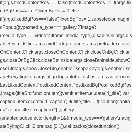
if(args.fixedContentPos==='false')fixedContentPos=!1;if(args.fix
edBgPos==='true')fixedBgPos=!0;else
if(args.fixedBgPos==='false')fixedBgPos=!1;subselector.magnifi
cPopup({type:media_type==='gallery'?'image':
(media_type==='video'?'iframe':media_type),disableOn:args.dis
ableOn,midClick:args.midClick,preloader:args.preloader,close
OnContentClick:args.closeOnContentClick,closeOnBgClick:ar
gs.closeOnBgClick,closeBtnInside:args.closeBtnInside,showCl
oseBtn:args.showCloseBtn,enableEscapeKey:args.enableEsc
apeKey,alignTop:args.alignTop,autoFocusLast:args.autoFocus
Last,fixedContentPos:fixedContentPos,fixedBgPos:fixedBgPos
,image:{titleSrc:function(item){var title=item.el.data('rl_title');var
caption=item.el.data('rl_caption');if(!title)title='';if(!caption)captio
n='';return title+'
'+caption+'
'}},gallery:
{enabled:subselector.length>1&&media_type==='gallery',navig
ateByImgClick:!0,preload:[0,1]},callbacks:{close:function()