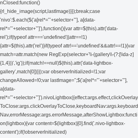
nClosed:function()
{rl_hide_image(script,lastImage)}});break;case
'nivo':$.each($('a[rel*="'+selector+'"], a[data-
rel*="'+selector+'"]'),function(){var attr=$(this).attr('data-
rel');if(typeof attr==='undefined'||attr==!1)
{attr=$(this).attr('rel')}if(typeof attr!=='undefined'&&attr!==!1){var
match=attr.match(new RegExp(selector+'\\-(gallery\\-(?:[\\da-z]
{1,4}))','ig'));if(match!==null)$(this).attr('data-lightbox-
gallery',match[0])}});var observerInitialized=!1;var
changeAllowed=!0;var lastImage='';$('a[rel*="'+selector+'"],
a[data-
rel*="'+selector+'"]').nivoLightbox({effect:args.effect,clickOverlay
ToClose:args.clickOverlayToClose,keyboardNav:args.keyboard
Nav,errorMessage:args.errorMessage,afterShowLightbox:functi
on(lightbox){var content=$(lightbox)[0].find('.nivo-lightbox-
content');if(!observerInitialized)