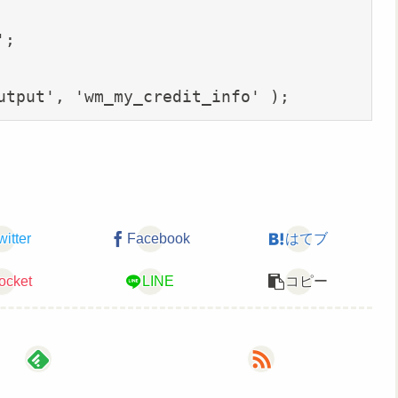
;

utput', 'wm_my_credit_info' );
witter
Facebook
はてブ
ocket
LINE
コピー